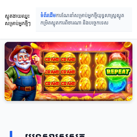
ស្លុតងាយឈ្នះ
ទំព័រដើម
ការណែនាំសម្រាប់អ្នកថ្មី
យុទ្ធសាស្ត្រស្លុត
សម្រាប់អ្នកថ្មីៗ
កម្រិតស្លុត
ការពិចារណា និងបច្ចេកទេស
យុទ្ធសាស្ត្រស្លុត