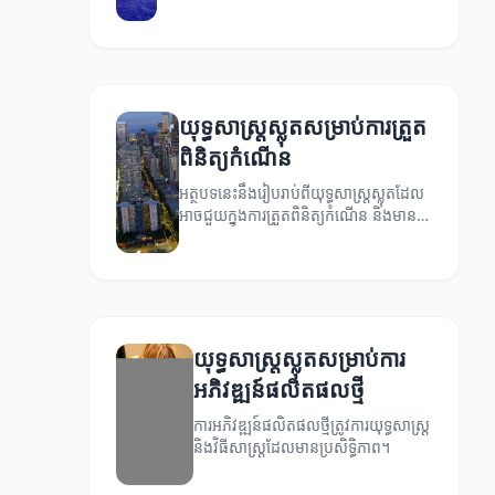
យើងនឹងស្វែងយល់ពីយុទ្ធសាស្ត្រស្លុតដើម្បីបង្កើត
ម៉ាកដែលមានប្រសិទ្ធិភាព។
យុទ្ធសាស្ត្រស្លុតសម្រាប់ការត្រួត
ពិនិត្យកំណើន
អត្ថបទនេះនឹងរៀបរាប់ពីយុទ្ធសាស្ត្រស្លុតដែល
អាចជួយក្នុងការត្រួតពិនិត្យកំណើន និងមាន
ប្រសិទ្ធភាពល្អ។
យុទ្ធសាស្ត្រស្លុតសម្រាប់ការ
អភិវឌ្ឍន៍ផលិតផលថ្មី
ការអភិវឌ្ឍន៍ផលិតផលថ្មីត្រូវការយុទ្ធសាស្ត្រ
និងវិធីសាស្ត្រដែលមានប្រសិទ្ធិភាព។