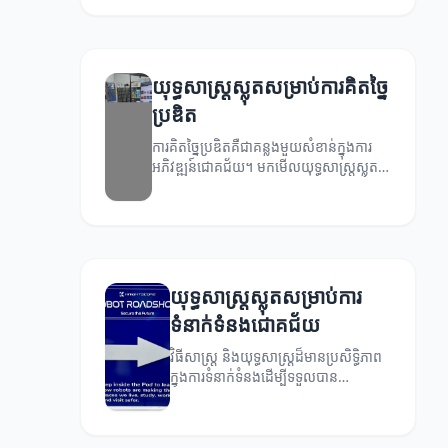
យុទ្ធសាស្ត្រស្លុតសម្រាប់ការគិតច្នៃ
ប្រឌិត
ការគិតច្នៃប្រឌិតគឺជាគន្លងមួយសំខាន់ក្នុងការ
អភិវឌ្ឍន៍ជោគជ័យ។ មកមើលយុទ្ធសាស្ត្រស្លុត
ដើម្បីជួយដល់ការគិតច្នៃប្រឌិតរបស់អ្នក។
យុទ្ធសាស្ត្រស្លុតសម្រាប់ការ
ទំនាក់ទំនងជោគជ័យ
វិធីសាស្ត្រ និងយុទ្ធសាស្ត្រដ៏មានប្រសិទ្ធិភាព
ក្នុងការទំនាក់ទំនងដើម្បីទទួលបាន
ជោគជ័យ។