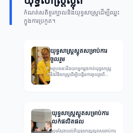
កំណត់សតិខួរក្បាលនិងយុទ្ធសាស្ត្រដើម្បីឈ្នះ
ក្នុងការប្រកួត។
យុទ្ធសាស្ត្រស្លុតសម្រាប់ការ
ចូលរួម
អត្ថបទនេះនឹងយកអ្នកឆ្លងកាត់យុទ្ធសាស្ត្រ
និងវិធីសាស្ត្រដើម្បីបង្កើនការចូលរួមពី
អតិថិជន។
យុទ្ធសាស្ត្រស្លុតសម្រាប់ការ
លក់ផលិតផល
សូមស្វែងយល់ពីយុទ្ធសាស្ត្រស្លុតសម្រាប់ការ