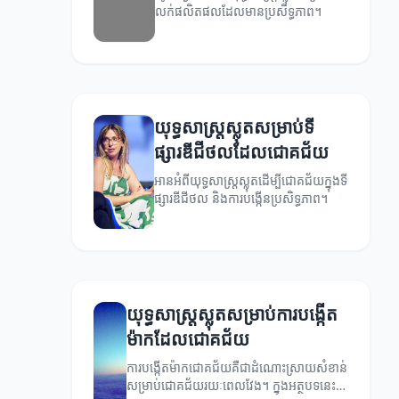
លក់ផលិតផលដែលមានប្រសិទ្ធភាព។
យុទ្ធសាស្ត្រស្លុតសម្រាប់ទី
ផ្សារឌីជីថលដែលជោគជ័យ
អានអំពីយុទ្ធសាស្ត្រស្លុតដើម្បីជោគជ័យក្នុងទី
ផ្សារឌីជីថល និងការបង្កើនប្រសិទ្ធភាព។
យុទ្ធសាស្ត្រស្លុតសម្រាប់ការបង្កើត
ម៉ាកដែលជោគជ័យ
ការបង្កើតម៉ាកជោគជ័យគឺជាដំណោះស្រាយសំខាន់
សម្រាប់ជោគជ័យរយៈពេលវែង។ ក្នុងអត្ថបទនេះ