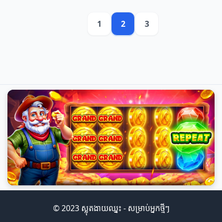
1
2
3
© 2023 ស្លុតងាយឈ្នះ - សម្រាប់អ្នកថ្មីៗ