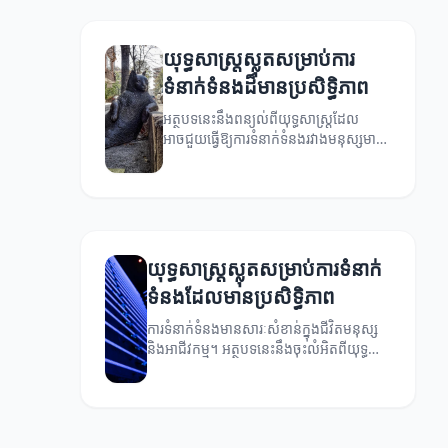
យុទ្ធសាស្ត្រស្លុតសម្រាប់ការ
ទំនាក់ទំនងដ៏មានប្រសិទ្ធិភាព
អត្ថបទនេះនឹងពន្យល់ពីយុទ្ធសាស្ត្រដែល
អាចជួយធ្វើឱ្យការទំនាក់ទំនងរវាងមនុស្សមាន
ប្រសិទ្ធិភាពខ្ពស់។
យុទ្ធសាស្ត្រស្លុតសម្រាប់ការទំនាក់
ទំនងដែលមានប្រសិទ្ធិភាព
ការទំនាក់ទំនងមានសារៈសំខាន់ក្នុងជីវិតមនុស្ស
និងអាជីវកម្ម។ អត្ថបទនេះនឹងចុះលំអិតពីយុទ្ធ
សាស្ត្រស្លុតសម្រាប់ការទំនាក់ទំនងដែលមាន
ប្រសិទ្ធិភាព។