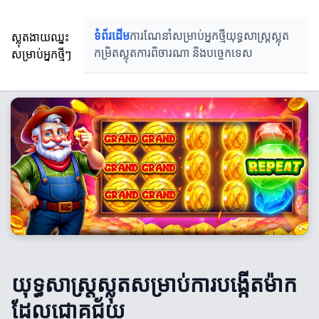
ស្លុតងាយឈ្នះ
ទំព័រដើម
ការណែនាំសម្រាប់អ្នកថ្មី
យុទ្ធសាស្ត្រស្លុត
សម្រាប់អ្នកថ្មីៗ
កម្រិតស្លុត
ការពិចារណា និងបច្ចេកទេស
យុទ្ធសាស្ត្រស្លុតសម្រាប់ការបង្កើតម៉ាក
ដែលជោគជ័យ