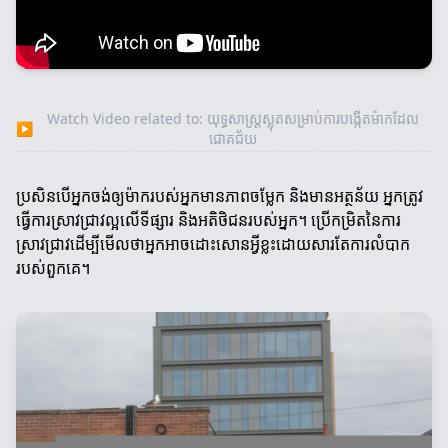
Watch Video related to: យុទ្ធសាស្ត្រស្លុតសម្រាប់ការបង្កើតម៉ាកដែល
▶
ជោគជ័យ
ប្រសិនបើអ្នកចង់ឲ្យម៉ាករបស់អ្នកមានភាពចម្លែក និងមានអត្ថន័យ អ្នកត្រូវ
ធ្វើការស្រាវជ្រាវល្អលើទីផ្សារ និងអតិថិជនរបស់អ្នក។ ប្រើកម្រិតនៃការ
ស្រាវជ្រាវដើម្បីមើលថាអ្នកអាចដោះសោនអ្វីខ្លះដោយសារតែការលំបាក
របស់ពួកគេ។