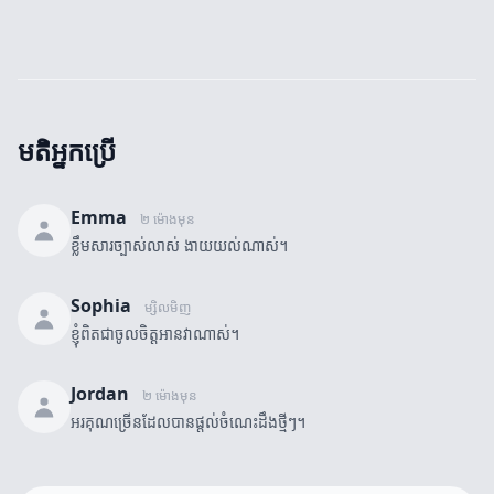
មតិអ្នកប្រើ
Emma
២ ម៉ោងមុន
ខ្លឹមសារច្បាស់លាស់ ងាយយល់ណាស់។
Sophia
ម្សិលមិញ
ខ្ញុំពិតជាចូលចិត្តអានវាណាស់។
Jordan
២ ម៉ោងមុន
អរគុណច្រើនដែលបានផ្តល់ចំណេះដឹងថ្មីៗ។