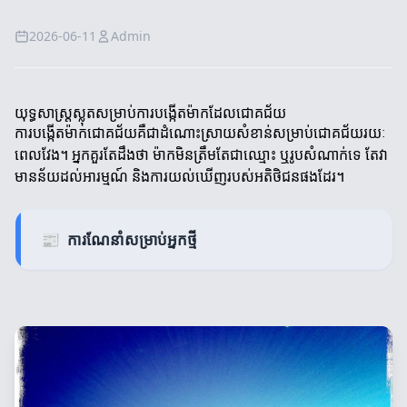
2026-06-11
Admin
យុទ្ធសាស្ត្រស្លុតសម្រាប់ការបង្កើតម៉ាកដែលជោគជ័យ
ការបង្កើតម៉ាកជោគជ័យគឺជាដំណោះស្រាយសំខាន់សម្រាប់ជោគជ័យរយៈ
ពេលវែង។ អ្នកគួរតែដឹងថា ម៉ាកមិនត្រឹមតែជាឈ្មោះ ឬរូបសំណាក់ទេ តែវា
មានន័យដល់អារម្មណ៍ និងការយល់ឃើញរបស់អតិថិជនផងដែរ។
📰
ការណែនាំសម្រាប់អ្នកថ្មី