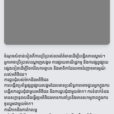
ចំណុចសំខាន់ទៀតគឺការប្រើប្រាស់សារព័ត៌មានដើម្បីបង្កើតភាពស្គាល់។
អ្នកអាចប្រើប្រាស់បណ្តាញសង្គម ការផ្សាយពាណិជ្ជកម្ម និងការផ្សព្វផ្សាយ
ផ្សេងទៀតដើម្បីចែករំលែកអត្ថបទ និងមាតិកាដែលអាចរំញោចអារម្មណ៍
របស់អតិថិជន។
ការជួបជុំរបស់ម៉ាកនិងអតិថិជន
ការបង្កើតប្រព័ន្ធផ្សព្វផ្សាយសង្គមដែលមានប្រសិទ្ធភាពអាចជួយអ្នកក្នុងការ
បង្កើតការជួបជុំជាមួយអតិថិជន និងការជួបជុំជាមួយម៉ាក។ ការទំនាក់ទំនង
មានសក្តានុពលនឹងធ្វើឲ្យអតិថិជនមានការគាំទ្រនិងមានសកម្មភាពក្នុងការ
ចូលរួមជាមួយម៉ាក។
ការវិភាគនិងការកែលម្អ