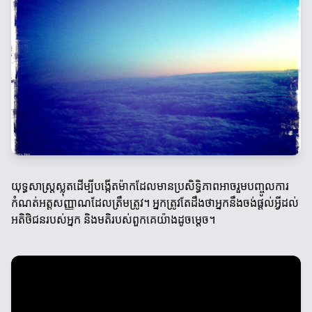
យុទ្ធសាស្ត្រស្លុតដើម្បីបង្កើតម៉ាកដែលមានប្រសិទ្ធិភាពអាចរួមបញ្ចូលការ
កំណត់អត្តសញ្ញាណដែលត្រឹមត្រូវ។ អ្នកត្រូវតែដឹងថាអ្នកនឹងចង់ផ្តល់អ្វីដល់
អតិថិជនរបស់អ្នក និងមតិរបស់ពួកគេយ៉ាងដូចម្តេច។