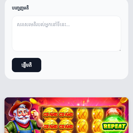
បញ្ចេញមតិ
ផ្ញើមតិ