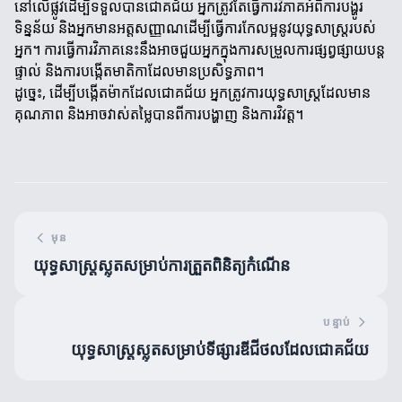
នៅលើផ្លូវដើម្បីទទួលបានជោគជ័យ អ្នកត្រូវតែធ្វើការវិភាគអំពីការបង្ហូរ
ទិន្នន័យ និងអ្នកមានអត្តសញ្ញាណដើម្បីធ្វើការកែលម្អនូវយុទ្ធសាស្ត្ររបស់
អ្នក។ ការធ្វើការវិភាគនេះនឹងអាចជួយអ្នកក្នុងការសម្រួលការផ្សព្វផ្សាយបន្ត
ផ្ទាល់ និងការបង្កើតមាតិកាដែលមានប្រសិទ្ធភាព។
ដូច្នេះ, ដើម្បីបង្កើតម៉ាកដែលជោគជ័យ អ្នកត្រូវការយុទ្ធសាស្ត្រដែលមាន
គុណភាព និងអាចវាស់តម្លៃបានពីការបង្ហាញ និងការវិវត្ដ។
មុន
យុទ្ធសាស្ត្រស្លុតសម្រាប់ការត្រួតពិនិត្យកំណើន
បន្ទាប់
យុទ្ធសាស្ត្រស្លុតសម្រាប់ទីផ្សារឌីជីថលដែលជោគជ័យ