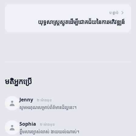
បន្ទាប់
យុទ្ធសាស្ត្រស្លុតដើម្បីជោគជ័យនៃការអភិវឌ្ឍន៍
មតិអ្នកប្រើ
Jenny
២ ម៉ោងមុន
សូមអរគុណសម្រាប់ព័ត៌មានដ៏ល្អនេះ។
Sophia
២ ម៉ោងមុន
ខ្លឹមសារច្បាស់លាស់ ងាយយល់ណាស់។