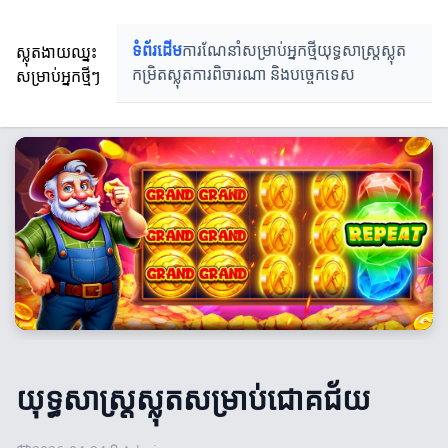
ស្លុតងាយឈ្នះ
ទំព័រដើម
ការណែនាំសម្រាប់អ្នកថ្មី
យុទ្ធសាស្ត្រស្លុត
សម្រាប់អ្នកថ្មីៗ
កម្រិតស្លុត
ការពិចារណា និងបច្ចេកទេស
យុទ្ធសាស្ត្រស្លុតសម្រាប់ជោគជ័យ