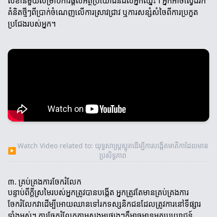
សំខាន់មួយសម្រាប់ការផ្តល់អត្ថប្រយោជន៍ដល់អ្នកឈ្នះ។ អ្នកអាចស្វែងរក
គំនិតថ្មីៗពីប្រាក់ចំណេញលើការស្រាវជ្រាវ ឬការសន្សំសំចៃពីការប្រកួត
ប្រជែងរបស់អ្នក។
Watch Video related to: យុទ្ធសាស្ត្រស្លុតដើម្បីការបង្កើតមាតិកាដែលមាន
▶
ប្រសិទ្ធភាព
៣. គ្រប់គ្រងការចែករំលែក
បន្ទាប់ពីក្តីស្រមៃរបស់អ្នកត្រូវបានបង្កើត អ្នកត្រូវតែមានគ្រប់គ្រងការ
ចែករំលែកវាដើម្បីអោយឈានទៅរកទស្សនិកជនដែលត្រូវការនៅទីផ្សារ
ទាំងអស់។ ការចែករំលែកតាមសង្គមផ្សេងៗគឺអាចមានអត្ថប្រយោជន៍