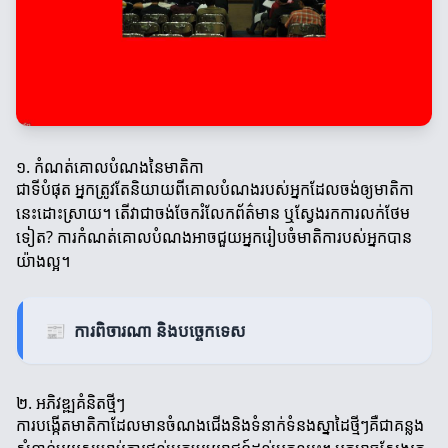
១. កំណត់គោលបំណងនៃមាតិកា
ជាទីបំផុត អ្នកត្រូវតែនិយាយពីគោលបំណងរបស់អ្នកដែលចង់ឲ្យមាតិកា
នេះដោះស្រាយ។ តើវាជាចង់ចែករំលែកព័ត៌មាន ឬស្វែងរកការលក់ថែម
ទៀត? ការកំណត់គោលបំណងអាចជួយអ្នករៀបចំមាតិការបស់អ្នកបាន
យ៉ាងល្អ។
📰
ការពិចារណា និងបច្ចេកទេស
២. អភិវឌ្ឍគំនិតថ្មីៗ
ការបង្កើតមាតិកាដែលមានចំណងជើងនិងទំនាក់ទំនងស្នាដៃថ្មីៗគឺជាគន្លង