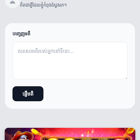
ពិតជាអ្វីដែលខ្ញុំកំពុងស្វែងរក។
បញ្ចេញមតិ
ផ្ញើមតិ