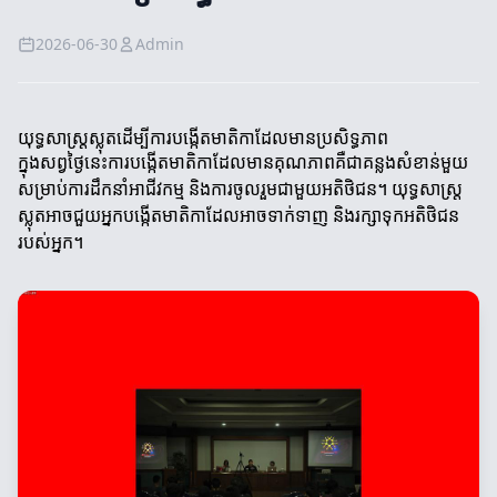
2026-06-30
Admin
យុទ្ធសាស្ត្រស្លុតដើម្បីការបង្កើតមាតិកាដែលមានប្រសិទ្ធភាព
ក្នុងសព្វថ្ងៃនេះការបង្កើតមាតិកាដែលមានគុណភាពគឺជាគន្លងសំខាន់មួយ
សម្រាប់ការដឹកនាំអាជីវកម្ម និងការចូលរួមជាមួយអតិថិជន។ យុទ្ធសាស្ត្រ
ស្លុតអាចជួយអ្នកបង្កើតមាតិកាដែលអាចទាក់ទាញ និងរក្សាទុកអតិថិជន
របស់អ្នក។