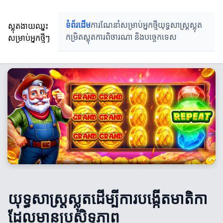
ស្លុតងាយឈ្នះ
ទំព័រដើម
ការណែនាំសម្រាប់អ្នកថ្មី
យុទ្ធសាស្ត្រស្លុត
សម្រាប់អ្នកថ្មីៗ
កម្រិតស្លុត
ការពិចារណា និងបច្ចេកទេស
យុទ្ធសាស្ត្រស្លុតដើម្បីការបង្កើតមាតិកា
ដែលមានប្រសិទ្ធភាព