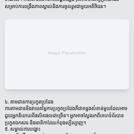
សម្រាប់ការពង្រឹងភាពស្គាល់និងការចូលរួមជាមួយអតិថិជន។
៤. តាមដានការប្រកួតប្រជែង
ការតាមដាននិងវាយតម្លៃការប្រកួតប្រជែងគឺជាគន្លងសំខាន់មួយដែលអាច
ជួយអ្នកនិយាយពីផលិតផលជាច្រើន។ អ្នកអាចស្វែងរកពីគេហទំព័របាន
ប្រកួតឯកសារ និងមាតិកាដែលកំពុងល្បីល្បាញ។
៥. សម្គាល់ការបង្ហោះ