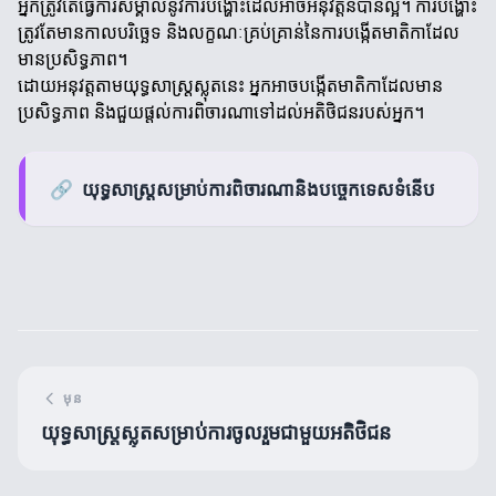
អ្នកត្រូវតែធ្វើការសម្គាល់នូវការបង្ហោះដែលអាចអនុវត្តន៍បានល្អ។ ការបង្ហោះ
ត្រូវតែមានកាលបរិច្ឆេទ និងលក្ខណៈគ្រប់គ្រាន់នៃការបង្កើតមាតិកាដែល
មានប្រសិទ្ធភាព។
ដោយអនុវត្តតាមយុទ្ធសាស្ត្រស្លុតនេះ អ្នកអាចបង្កើតមាតិកាដែលមាន
ប្រសិទ្ធភាព និងជួយផ្តល់ការពិចារណាទៅដល់អតិថិជនរបស់អ្នក។
🔗
យុទ្ធសាស្ត្រសម្រាប់ការពិចារណានិងបច្ចេកទេសទំនើប
មុន
យុទ្ធសាស្ត្រស្លុតសម្រាប់ការចូលរួមជាមួយអតិថិជន