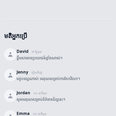
មតិអ្នកប្រើ
David
៣ ថ្ងៃមុន
ខ្លឹមសារមានប្រយោជន៍ខ្លាំងណាស់។
Jenny
ម្សិលមិញ
អត្ថបទល្អណាស់! អរគុណសម្រាប់ការចែករំលែក។
Jordan
១០ នាទីមុន
សូមអរគុណសម្រាប់ព័ត៌មានដ៏ល្អនេះ។
Emma
១០ នាទីមុន