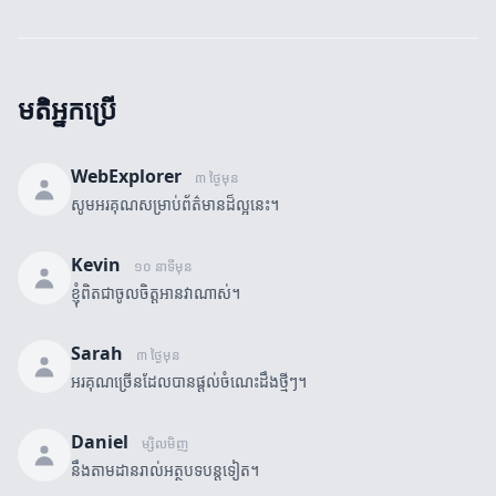
មតិអ្នកប្រើ
WebExplorer
៣ ថ្ងៃមុន
សូមអរគុណសម្រាប់ព័ត៌មានដ៏ល្អនេះ។
Kevin
១០ នាទីមុន
ខ្ញុំពិតជាចូលចិត្តអានវាណាស់។
Sarah
៣ ថ្ងៃមុន
អរគុណច្រើនដែលបានផ្តល់ចំណេះដឹងថ្មីៗ។
Daniel
ម្សិលមិញ
នឹងតាមដានរាល់អត្ថបទបន្តទៀត។