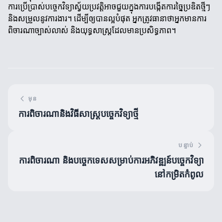
ការប្រើប្រាស់បច្ចេកវិទ្យាស្វ័យប្រវត្តិអាចជួយក្នុងការបង្កើតការច្នៃប្រឌិតថ្មីៗ
និងសម្រួលនូវការងារ។ ដើម្បីឲ្យបានល្អបំផុត អ្នកត្រូវធានាថាអ្នកមានការ
ពិចារណាច្បាស់លាស់ និងយុទ្ធសាស្ត្រដែលមានប្រសិទ្ធភាព។
មុន
ការពិចារណានិងវិធីសាស្ត្របច្ចេកវិទ្យាថ្មី
បន្ទាប់
ការពិចារណា និងបច្ចេកទេសសម្រាប់ការអភិវឌ្ឍន៍បច្ចេកវិទ្យា
នៅកម្រិតកំពូល