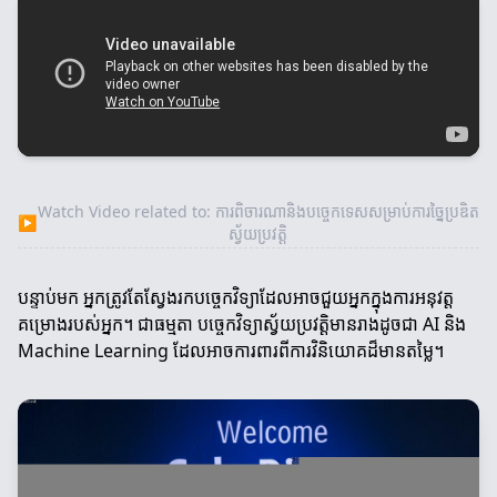
Watch Video related to: ការពិចារណានិងបច្ចេកទេសសម្រាប់ការច្នៃប្រឌិត
▶
ស្វ័យប្រវត្តិ
បន្ទាប់មក អ្នកត្រូវតែស្វែងរកបច្ចេកវិទ្យាដែលអាចជួយអ្នកក្នុងការអនុវត្ត
គម្រោងរបស់អ្នក។ ជាធម្មតា បច្ចេកវិទ្យាស្វ័យប្រវត្តិមានរាងដូចជា AI និង
Machine Learning ដែលអាចការពារពីការវិនិយោគដ៏មានតម្លៃ។