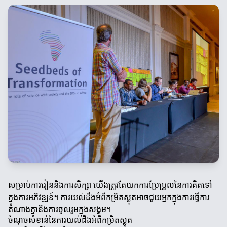
សម្រាប់ការរៀននិងការសិក្សា យើងត្រូវតែយកការប្រែប្រួលនៃការគិតទៅ
ក្នុងការអភិវឌ្ឍន៍។ ការយល់ដឹងអំពីកម្រិតស្លុតអាចជួយអ្នកក្នុងការធ្វើការ
តំណាងគ្នានិងការចូលរួមក្នុងសង្គម។
ចំណុចសំខាន់នៃការយល់ដឹងអំពីកម្រិតស្លុត