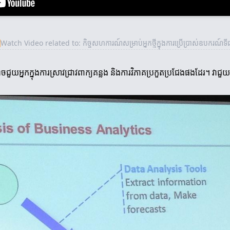
▶
Watch Video related to: កិច្ចសហការណ៍សម្រាប់អ្នកថ្មីក្នុងការប្រើប្រាស់ឧបករណ៍ទីផ្
ួយអ្នកក្នុងការស្រាវជ្រាវពាក្យគន្លង និងការវិភាគប្រកួតប្រជែងផងដែរ។ វាជួ