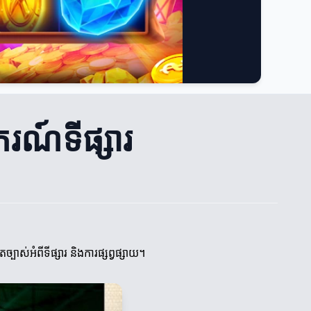
ករណ៍ទីផ្សារ
ាស់អំពីទីផ្សារ និងការផ្សព្វផ្សាយ។