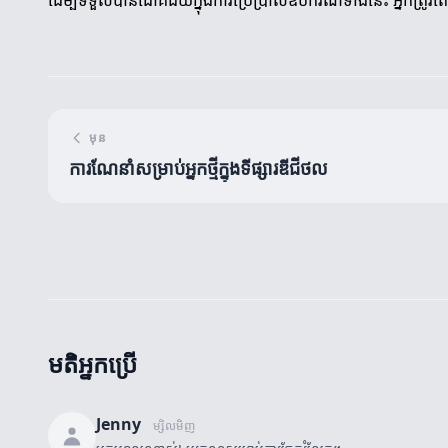
ដើម្បីទទួលបានជោគជ័យក្នុងការប្រើប្រាស់ឧបករណ៍ទាំងនេះ អ្នកត្រូវតែស្
មុន
ការណែនាំសម្រាប់អ្នកថ្មីក្នុងទីផ្សារឌីជីថល
មតិអ្នកប្រើ
Jenny
ម្សិលមិញ