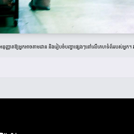
ញាតឱ្យអ្នកអាចតាមដាន និងរៀបចំបញ្ហាផ្សេងៗនៅលើគេហទំព័ររបស់អ្នក។ វាជ