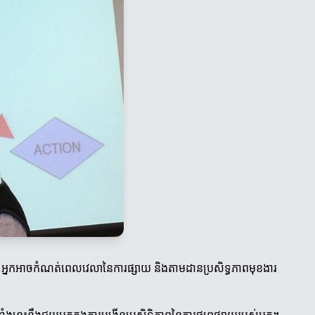
 អ្នកអាចកំណត់ពេលវេលានៃការផ្សាយ និងតាមដានប្រសិទ្ធភាពមុខងារ