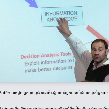
Buffer អាចជួយអ្នកគ្រប់គ្រងគណនីសង្គមរបស់អ្នកបានយ៉ាងមានប្រសិទ្ធភាព។