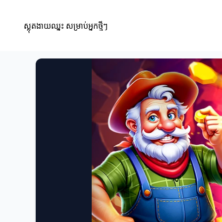
ស្លុតងាយឈ្នះ សម្រាប់អ្នកថ្មីៗ