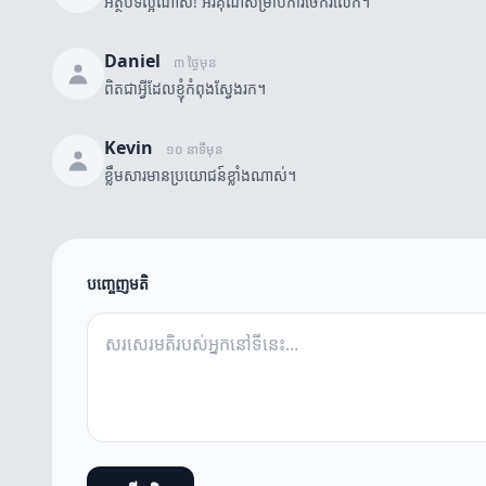
អត្ថបទល្អណាស់! អរគុណសម្រាប់ការចែករំលែក។
Daniel
៣ ថ្ងៃមុន
ពិតជាអ្វីដែលខ្ញុំកំពុងស្វែងរក។
Kevin
១០ នាទីមុន
ខ្លឹមសារមានប្រយោជន៍ខ្លាំងណាស់។
បញ្ចេញមតិ