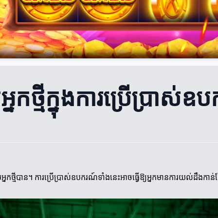
កថ្មីក្នុងការប្រើប្រាស់ឧប
្មីបាន។ ការប្រើប្រាស់ឧបករណ៍ទាំងនេះអាចធ្វើឱ្យអ្នកមានការយល់ដឹងកាន់តែច្ប