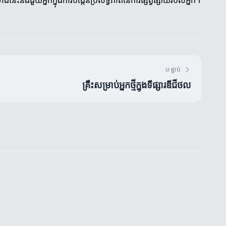
នេះនឹងជួយអ្នកក្នុងការបង្កើនប្រសិទ្ធិភាពនៃការផ្សព្វផ្សាយរបស់អ្នក។
បន្ទាប់
គ្រឹះសម្រាប់អ្នកថ្មីក្នុងទីផ្សារឌីជីថល