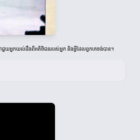
ួយអ្នកយល់ដឹងពីអតិថិជនរបស់អ្នក និងអ្វីដែលពួកគេចង់បាន។