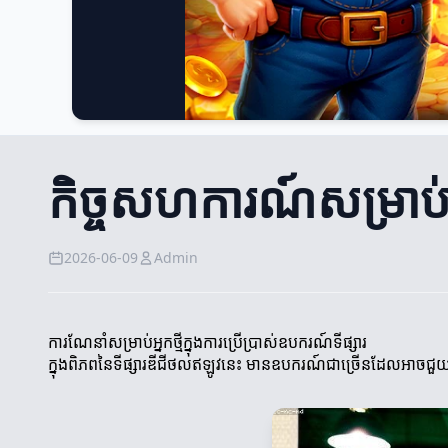
កិច្ចសហការណ៍សម្រាប់អ្ន
2026-06-09
Admin
ការណែនាំសម្រាប់អ្នកថ្មីក្នុងការប្រើប្រាស់ឧបករណ៍ទីផ្សារ
ក្នុងពិភពនៃទីផ្សារឌីជីថលឥឡូវនេះ មានឧបករណ៍ជាច្រើនដែលអាចជួយអ្នកថ