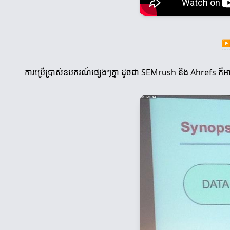
ការប្រើប្រាស់ឧបករណ៍ផ្សេងៗគ្នា ដូចជា SEMrush និង Ahrefs ក៏អាចជ