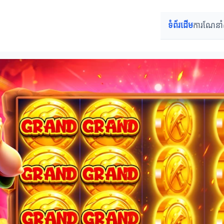
ទំព័រដើម
ការណែនាំសម