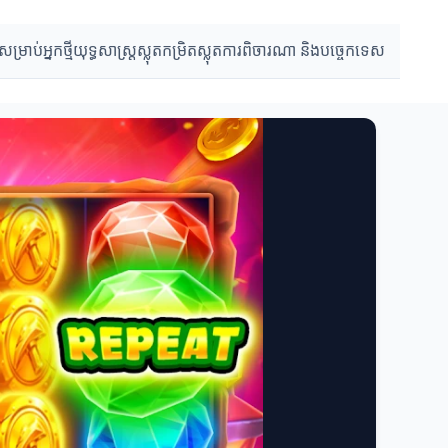
្រាប់អ្នកថ្មី
យុទ្ធសាស្ត្រស្លុត
កម្រិតស្លុត
ការពិចារណា និងបច្ចេកទេស