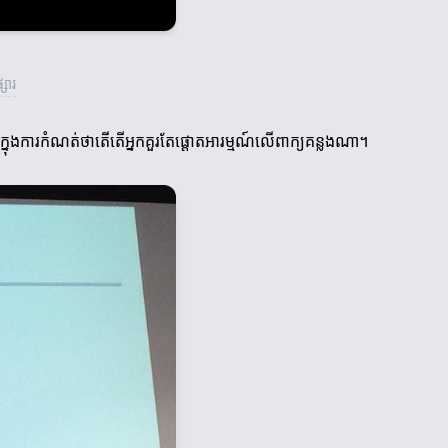
សារ
យក្នុងការកំណត់ថាតើតើអ្នកគួរតែផ្តោតអារម្មណ៍លើពាក្យគន្លងណា។