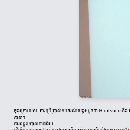
ចុងក្រោយនេះ, ការប្រើប្រាស់ឧបករណ៍សង្គមដូចជា Hootsuite និង 
នានា។
ការទទួលបានជោគជ័យ