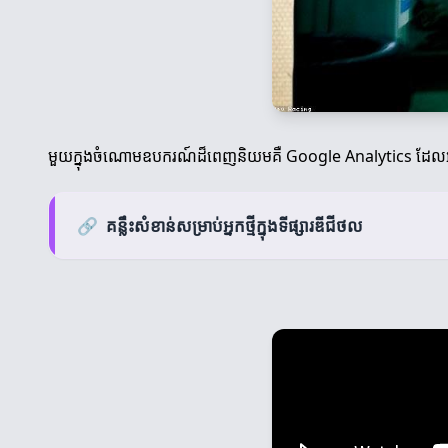
មួយក្នុងចំណោមឧបករណ៍ដ៏ពេញនិយមគឺ Google Analytics ដែលអនុញ្
🔗
គន្លឹះសំខាន់សម្រាប់អ្នកថ្មីក្នុងទីផ្សារឌីជីថល